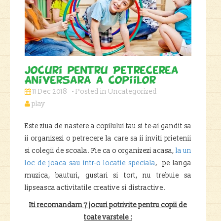
Jocuri pentru Petrecerea
Aniversara a Copiilor
11 Dec 2018
Uncategorized
play
Este ziua de nastere a copilului tau si te-ai gandit sa
ii organizezi o petrecere la care sa ii inviti prietenii
si colegii de scoala. Fie ca o organizezi acasa,
la un
loc de joaca sau intr-o locatie speciala
, pe langa
muzica, bauturi, gustari si tort, nu trebuie sa
lipseasca activitatile creative si distractive.
Iti recomandam 7 jocuri potrivite pentru copii de
toate varstele :