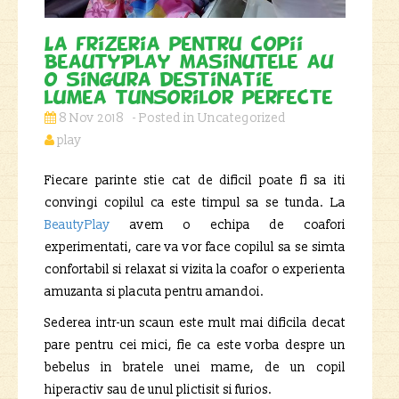
La frizeria pentru copii
BeautyPlay masinutele au
o singura destinatie –
lumea tunsorilor perfecte
8 Nov 2018
Uncategorized
play
Fiecare parinte stie cat de dificil poate fi sa iti
convingi copilul ca este timpul sa se tunda. La
BeautyPlay
avem o echipa de coafori
experimentati, care va vor face copilul sa se simta
confortabil si relaxat si vizita la coafor o experienta
amuzanta si placuta pentru amandoi.
Sederea intr-un scaun este mult mai dificila decat
pare pentru cei mici, fie ca este vorba despre un
bebelus in bratele unei mame, de un copil
hiperactiv sau de unul plictisit si furios.