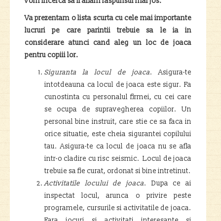
vom incerca sa ii aflam raspunsul mai jos.
Va prezentam o lista scurta cu cele mai importante
lucruri pe care parintii trebuie sa le ia in
considerare atunci cand aleg un loc de joaca
pentru copiii lor.
Siguranta la locul de joaca
. Asigura-te
intotdeauna ca locul de joaca este sigur. Fa
cunostinta cu personalul firmei, cu cei care
se ocupa de supravegherea copiilor. Un
personal bine instruit, care stie ce sa faca in
orice situatie, este cheia sigurantei copilului
tau. Asigura-te ca locul de joaca nu se afla
intr-o cladire cu risc seismic. Locul de joaca
trebuie sa fie curat, ordonat si bine intretinut.
Activitatile locului de joaca
. Dupa ce ai
inspectat locul, arunca o privire peste
programele, cursurile si activitatile de joaca.
Fara jocuri si activitati interesante si