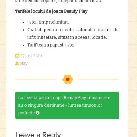
face deliciul copiilor, incepand cu ora 11:00.
Tarifele locului de joaca Beauty Play
15 lei, timp nelimitat.
Gratuit pentru clientii salonului nostru de
infrumusetare, situat in aceeasi locatie.
Tarif teatru papusi: 15 lei
27 Jan 2016
play
Post
La frizeria pentru copii BeautyPlay masinutele
navigation
au o singura destinatie – lumea tunsorilor
perfecte

Leave a Reply