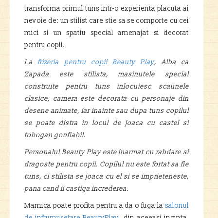
transforma primul tuns intr-o experienta placuta ai
nevoie de: un stilist care stie sa se comporte cu cei
mici si un spatiu special amenajat si decorat
pentru copii.
La
frizeria pentru copii Beauty Play
, Alba ca
Zapada este stilista, masinutele special
construite pentru tuns inlocuiesc scaunele
clasice, camera este decorata cu personaje din
desene animate, iar inainte sau dupa tuns copilul
se poate distra in locul de joaca cu castel si
tobogan gonflabil.
Personalul Beauty Play este inarmat cu rabdare si
dragoste pentru copii. Copilul nu este fortat sa fie
tuns, ci stilista se joaca cu el si se imprieteneste,
pana cand ii castiga increderea.
Mamica poate profita pentru a da o fuga la
salonul
de infrumusetare BeautyPlay
, din aceeasi incinta,