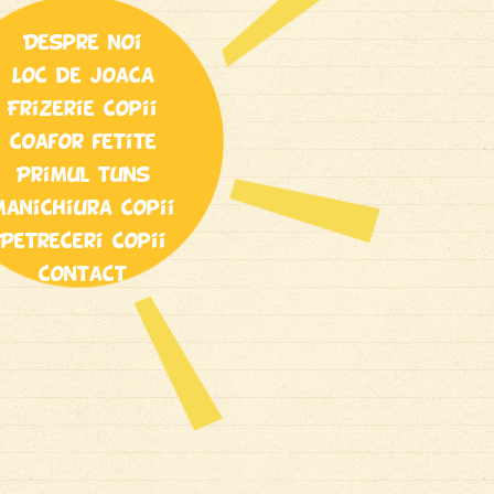
Despre noi
Loc de joaca
Frizerie copii
Coafor fetite
Primul tuns
Manichiura copii
Petreceri copii
Contact